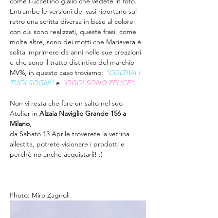
come l'uccellino giallo che vedete in foto. 
Entrambe le versioni dei vasi riportano sul 
retro una scritta diversa in base al colore 
con cui sono realizzati, queste frasi, come 
molte altre, sono dei motti che Mariavera è 
solita imprimere da anni nelle sue creazioni 
e che sono il tratto distintivo del marchio 
MV%, in questo caso troviamo: 
"COLTIVA I 
TUOI SOGNI"
 e 
"OGGI SONO FELICE"
.
Non vi resta che fare un salto nel suo 
Atelier in 
Alzaia Naviglio Grande 156 a 
Milano
, 
da Sabato 13 Aprile troverete la vetrina 
allestita, potrete visionare i prodotti e 
perchè no anche acquistarli! :)
Photo: Miro Zagnoli