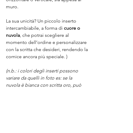
muro.
La sua unicità? Un piccolo inserto
intercambiabile, a forma di
cuore o
nuvola
, che potrai scegliere al
momento dell’ordine e personalizzare
con la scritta che desideri, rendendo la
cornice ancora più speciale. )
(n.b.: i colori degli inserti possono
variare da quelli in foto es: se la
nuvola è bianca con scritta oro, può
essere anche oro con scritta bianca, lo
stesso per il cuore)
Un oggetto eco-chic che arreda con
stile e può diventare un’
idea regalo
originale e significativa, per ricordare