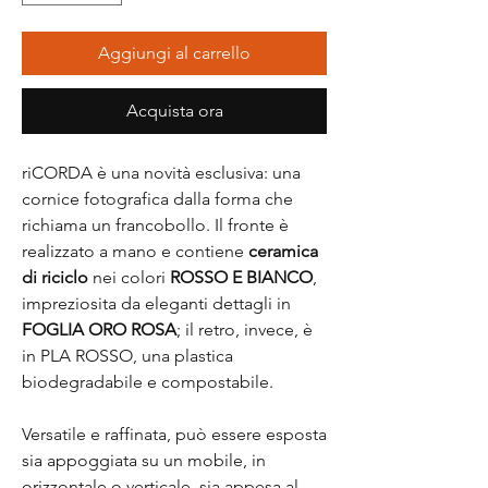
Aggiungi al carrello
Acquista ora
riCORDA è una novità esclusiva: una
cornice fotografica dalla forma che
richiama un francobollo. Il fronte è
realizzato a mano e contiene
ceramica
di riciclo
nei colori
ROSSO E BIANCO
,
impreziosita da eleganti dettagli in
FOGLIA ORO ROSA
; il retro, invece, è
in PLA ROSSO, una plastica
biodegradabile e compostabile.
Versatile e raffinata, può essere esposta
sia appoggiata su un mobile, in
orizzontale o verticale, sia appesa al