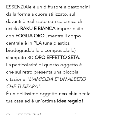
ESSENZIAle è un diffusore a bastoncini
dalla forma a cuore stilizzato, sul
davanti è realizzato con ceramica di
riciclo
RAKU E BIANCA
impreziosito
con
FOGLIA ORO
, mentre il corpo
centrale è in PLA (una plastica
biodegradabile e compostabile)
stampato 3D
ORO EFFETTO SETA.
La particolarità di questo oggetto è
che sul retro presenta una piccola
citazione
"L'AMICIZIA E' UN ALBERO
CHE TI RIPARA".
È un bellissimo oggetto
eco-chic
per la
tua casa ed è un'ottima
idea regalo!
Ogni ESSENZIAle è un
pezzo unico
,
per la particolarità del materiale e la
sua realizzazione manuale e come tale