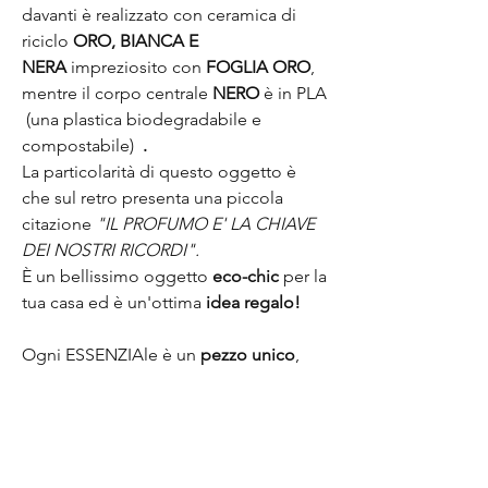
davanti è realizzato con ceramica di
riciclo
ORO, BIANCA E
NERA
impreziosito con
FOGLIA ORO
,
mentre il corpo centrale
NERO
è in PLA
(una plastica biodegradabile e
compostabile)
.
La particolarità di questo oggetto è
che sul retro presenta una piccola
citazione
"IL PROFUMO E' LA CHIAVE
DEI NOSTRI RICORDI".
È un bellissimo oggetto
eco-chic
per la
tua casa ed è un'ottima
idea regalo!
Ogni ESSENZIAle è un
pezzo unico
,
per la particolarità del materiale e la
sua realizzazione manuale e come tale
viene accompagnato da un certificato
di autenticità.