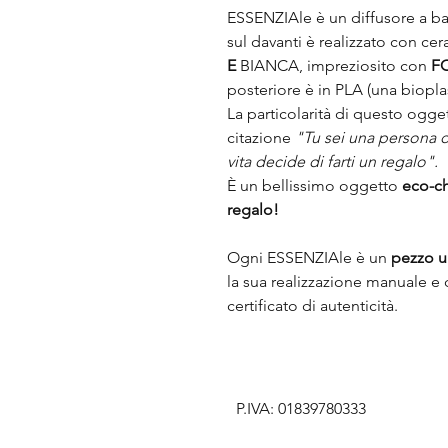
ESSENZIAle è un diffusore a bas
sul davanti è realizzato con cer
E
BIANCA
, impreziosito con
F
posteriore è in PLA (una biopl
La particolarità di questo ogge
citazione
"Tu sei una persona d
vita decide di farti un regalo".
È un bellissimo oggetto
eco-ch
regalo!
Ogni ESSENZIAle è un
pezzo u
la sua realizzazione manuale 
certificato di autenticità.
P.IVA: 01839780333