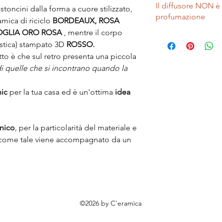
grosso spreco e una 
Il diffusore NON 
bomboniera!
toncini dalla forma a cuore stilizzato,
scopo è infatti quell
profumazione
Sul retro al posto dell
amica di riciclo
BORDEAUX, ROSA
imperfetto e renderlo
nomi e la data, o qual
OGLIA ORO ROSA
, mentre il corpo
e nuovo valore, con 
Segui questo link per
lungo nel tempo.
astica) stampato 3D
ROSSO.
bomboniere
tto è che sul retro presenta una piccola
i quelle che si incontrano quando la
ic
per la tua casa ed è un'ottima
idea
nico
, per la particolarità del materiale e
e come tale viene accompagnato da un
©2026 by C'eramìca