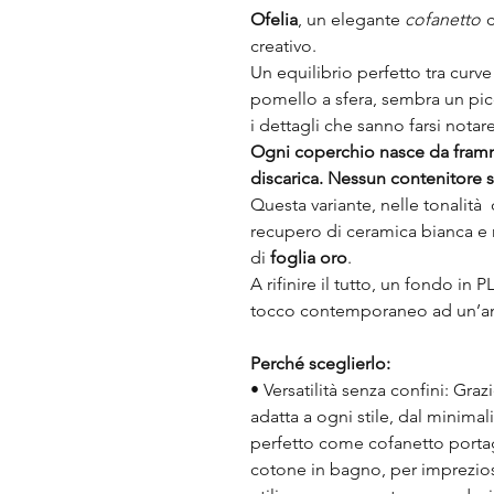
Ofelia
, un elegante
cofanetto
c
creativo.
Un equilibrio perfetto tra curve
pomello a sfera, sembra un pic
i dettagli che sanno farsi notar
Ogni coperchio nasce da framme
discarica. Nessun contenitore s
Questa variante, nelle tonalità
recupero di ceramica bianca e 
di
foglia oro
.
A rifinire il tutto, un fondo in 
tocco contemporaneo ad un’an
Perché sceglierlo:
• Versatilità senza confini: Grazi
adatta a ogni stile, dal minima
perfetto come cofanetto portagi
cotone in bagno, per impreziosir