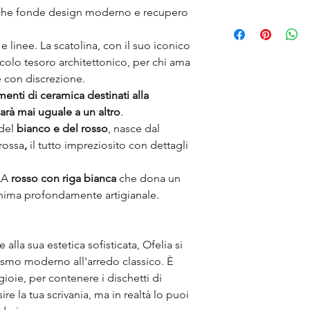
he fonde design moderno e recupero
Lo sapevi che la cera
subisce rottura finisc
 e linee. La scatolina, con il suo iconico
previsto un riciclo? 
colo tesoro architettonico, per chi ama
grosso spreco e una 
scopo è infatti quell
e con discrezione.
imperfetto e renderlo
nti di ceramica destinati alla
e nuovo valore, con 
arà mai uguale a un altro
.
lungo nel tempo
 del
bianco e del rosso
, nasce dal
rossa
,
il tutto impreziosito con dettagli
PLA
rosso con riga bianca
che dona un
ima profondamente artigianale.
e alla sua estetica sofisticata, Ofelia si
lismo moderno all'arredo classico. È
oie, per contenere i dischetti di
e la tua scrivania, ma in realtà lo puoi