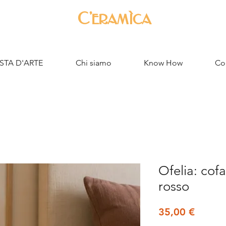
C'eramìca
STA D'ARTE
Chi siamo
Know How
Con
Ofelia: cof
rosso
Prezzo
35,00 €