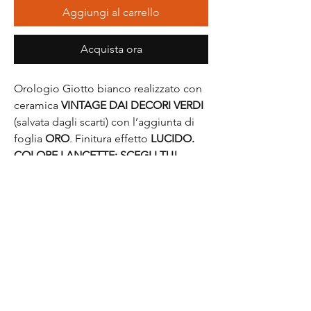
Aggiungi al carrello
Acquista ora
Orologio Giotto bianco realizzato con
ceramica
VINTAGE DAI DECORI VERDI
(salvata dagli scarti) con l’aggiunta di
foglia
ORO
. Finitura effetto
LUCIDO.
COLORE LANCETTE: SCEGLI TU!
Questo oggetto è un pezzo unico, per
la particolarità del materiale e la sua
realizzazione e come tale viene
accompagnato da un certificato di
autenticità. Diametro 29cm.
Movimento lancette di tipo continuo.