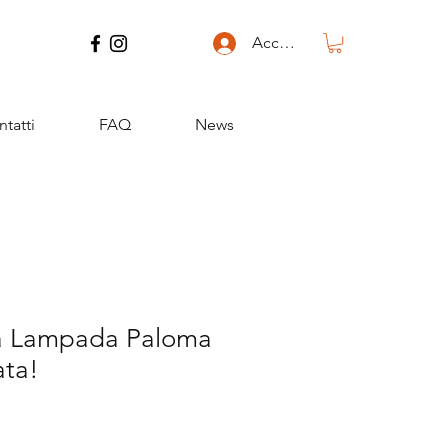
Accedi
tatti
FAQ
News
a Lampada Paloma
ata!
zo