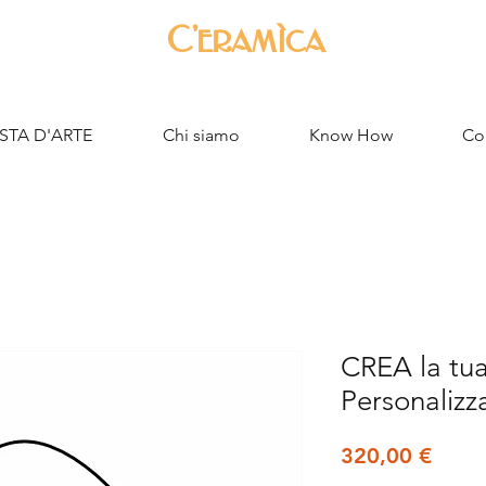
C'eramìca
STA D'ARTE
Chi siamo
Know How
Con
CREA la tu
Personalizz
Prez
320,00 €