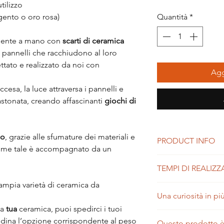
tilizzo
rgento o oro rosa)
Quantità
*
amente a mano con
scarti di ceramica
pannelli che racchiudono al loro
ttato e realizzato da noi con
Agg
ccesa, la luce attraversa i pannelli e
castonata, creando affascinanti
giochi di
co
, grazie alle sfumature dei materiali e
PRODUCT INFO
 come tale è accompagnato da un
La lampada è orienta
TEMPI DI REALIZ
dove serva il cavo del
ampia varietà di ceramica da
Per realizzare la tua
Una curiosità in pi
prendiamo circa 1 set
stiamo realizzando un
la
tua
ceramica, puoi spedirci i tuoi
Lo sapevi che la cerami
ndina l’opzione corrispondente al peso
Questo prodotto è