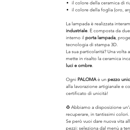
il colore della ceramica di riu
il colore della foglia (oro, a
La lampada è realizzata inter
industriale
. È composta da due 
interno il
porta lampada
, proge
tecnologia di stampa 3D.
La sua particolarità? Una volta a
mette in risalto la ceramica in
luci e ombre
.
Ogni
PALOMA
è un
pezzo uni
alla lavorazione artigianale e
certificato di unicità!
♻️ Abbiamo a disposizione un’
recuperare, in tantissimi colori.
Se però vuoi dare nuova vita al
pezzi: seleziona dal menù a te