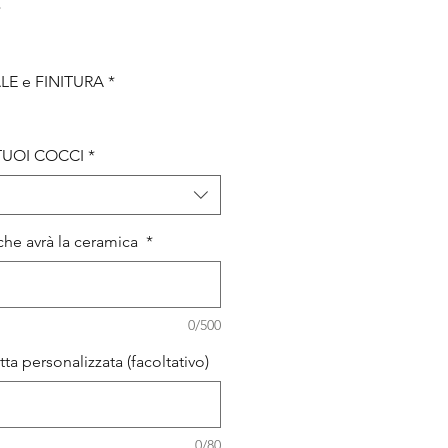
*
LE e FINITURA
*
 TUOI COCCI
*
e che avrà la ceramica
*
0/500
itta personalizzata (facoltativo)
0/80