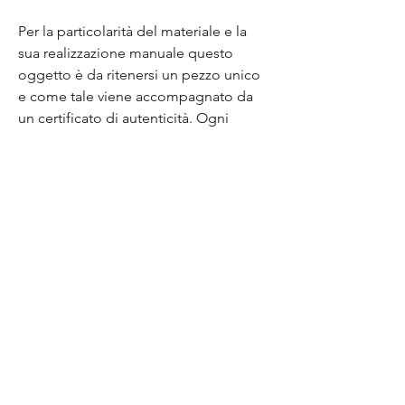
Per la particolarità del materiale e la
sua realizzazione manuale questo
oggetto è da ritenersi un pezzo unico
e come tale viene accompagnato da
un certificato di autenticità. Ogni
piccola imperfezione non è da ritenersi
un difetto ma indice di artigianalità e
del fatto a mano.
Una curiosità in più?
Lo sapevi che la ceramica tipica
dell'oggetto d'uso che subisce
rottura finisce in discarica e per essa
non è previsto un riciclo? Noi crediamo
che questo sia un grosso spreco e una
grande opportunità: il nostro scopo è
infatti quello di prendere un materiale
imperfetto e renderlo di nuovo utile