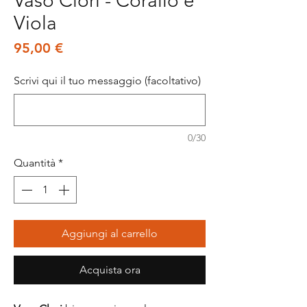
Vaso Clori - Corallo e
Viola
Prezzo
95,00 €
Scrivi qui il tuo messaggio (facoltativo)
0/30
Quantità
*
Aggiungi al carrello
Acquista ora