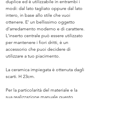
duplice ed è utilizzabile in entrambi i
modi: dal lato tagliato oppure dal lato
intero, in base allo stile che vuoi
ottenere. E' un bellissimo oggetto
d'arredamento moderno e di carattere.
L'inserto centrale può essere utilizzato
per mantenere i fiori dritti, è un
accessorio che puoi decidere di
utilizzare a tuo piacimento.
La ceramica impiegata è ottenuta dagli
scarti. H 23cm.
Per la particolarità del materiale e la
sua realizzazione manuale questo
oggetto è da ritenersi un pezzo unico
e come tale viene accompagnato da
un certificato di autenticità. Ogni
piccola imperfezione non è da ritenersi