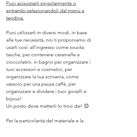
Puoi acquistarli singolarmente o
entrambi selezionandoli dal menù a
tendina.
Puoi utilizzarli in diversi modi, in base
alle tue necessità, noi ti proponiamo di
usarli così: all’ingresso come svuota
tasche, per contenere caramelle e
cioccolatini, in bagno per organizzare i
tuoi accessori e cosmetici, per
organizzare la tua scrivania, come
vassoio per una pausa caffè, per
organizzare e dividere i tuoi gioielli e
bijoux!
Un posto dove metterli lo trovi dai! 😊
Per la particolarità del materiale e la
sua realizzazione manuale questo
oggetto è da ritenersi un
pezzo