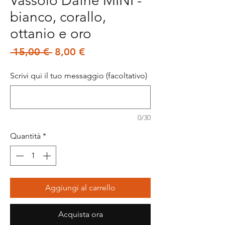
Vassoio Dafne MINI -
bianco, corallo,
ottanio e oro
Prezzo
Prezzo
 15,00 € 
8,00 €
regolare
scontato
Scrivi qui il tuo messaggio (facoltativo)
0/30
Quantità
*
Aggiungi al carrello
Acquista ora