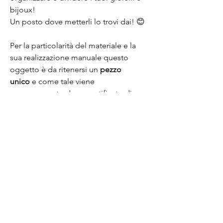
bijoux!
Un posto dove metterli lo trovi dai! 😊
Per la particolarità del materiale e la
sua realizzazione manuale questo
oggetto è da ritenersi un
pezzo
unico
e come tale viene
accompagnato da un certificato di
autenticità. Ogni piccola imperfezione
non è da ritenersi un difetto ma indice
di artigianalità e del fatto a mano.
Una curiosità in più?
Lo sapevi che la ceramica tipica
dell'oggetto d'uso che subisce
rottura finisce in discarica e per essa
non è previsto un riciclo? Noi crediamo
che questo sia un grosso spreco e una